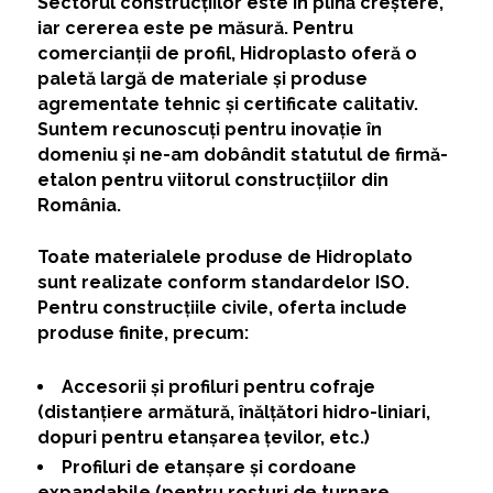
Sectorul construcțiilor este în plină creștere,
iar cererea este pe măsură. Pentru
comercianții de profil, Hidroplasto oferă o
paletă largă de materiale și produse
agrementate tehnic și certificate calitativ.
Suntem recunoscuți pentru inovație în
domeniu și ne-am dobândit statutul de firmă-
etalon pentru viitorul construcțiilor din
România.
Toate materialele produse de Hidroplato
sunt realizate conform standardelor ISO.
Pentru construcțiile civile, oferta include
produse finite, precum:
Accesorii și profiluri pentru cofraje
(distanțiere armătură, înălțători hidro-liniari,
dopuri pentru etanșarea țevilor, etc.)
Profiluri de etanșare și cordoane
expandabile (pentru rosturi de turnare,