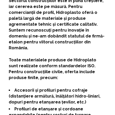
Sectorul construcțiilor este în plină creștere,
iar cererea este pe măsură. Pentru
comercianții de profil, Hidroplasto oferă o
paletă largă de materiale și produse
agrementate tehnic și certificate calitativ.
Suntem recunoscuți pentru inovație în
domeniu și ne-am dobândit statutul de firmă-
etalon pentru viitorul construcțiilor din
România.
Toate materialele produse de Hidroplato
sunt realizate conform standardelor ISO.
Pentru construcțiile civile, oferta include
produse finite, precum:
Accesorii și profiluri pentru cofraje
(distanțiere armătură, înălțători hidro-liniari,
dopuri pentru etanșarea țevilor, etc.)
Profiluri de etanșare și cordoane
expandabile (pentru rosturi de turnare,